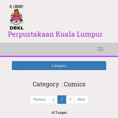
Perpustakaan Kuala Lumpur
Toggle
navigati
Category
Category : Comics
Previous
1
2
3
Next
of 3 pages