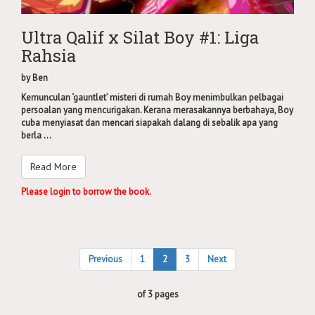
Ultra Qalif x Silat Boy #1: Liga
Rahsia
by
Ben
Kemunculan ‘gauntlet’ misteri di rumah Boy menimbulkan pelbagai
persoalan yang mencurigakan. Kerana merasakannya berbahaya, Boy
cuba menyiasat dan mencari siapakah dalang di sebalik apa yang
berla ...
Read More
Please login to borrow the book.
Previous
1
2
3
Next
of 3 pages