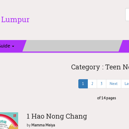
a Lumpur
Guide
Category : Teen N
1
2
3
Next
La
of 14 pages
1 Hao Nong Chang
by
Mamma Meiya