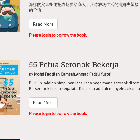
海娜的父亲拒绝把农场卖给商人，厌倦农场生活的海娜失望极
的价值。
Read More
Please login to borrow the book.
55 Petua Seronok Bekerja
by
Mohd Fadzilah Kamsah,Ahmad Fadzli Yusof
Buku ini adalah himpunan idea-idea bagaimana seronok di temp
Berseronok bukan kerja kita. Kerja kita adalah menyelesaikan 
Read More
Please login to borrow the book.