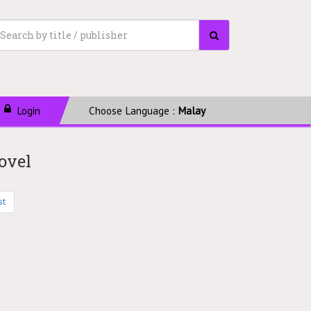
Login
Choose Language :
Malay
ovel
st